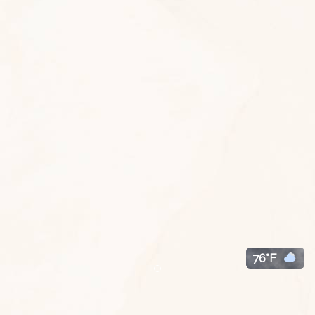
76°F
Item 1